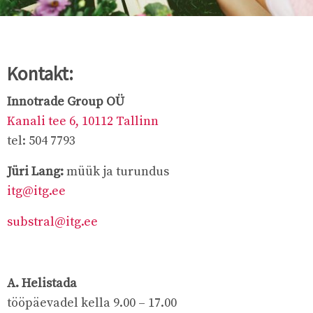
Kontakt:
Innotrade Group OÜ
Kanali tee 6, 10112 Tallinn
tel: 504 7793
Jüri Lang:
müük ja turundus
itg@itg.ee
substral@itg.ee
A. Helistada
tööpäevadel kella 9.00 – 17.00