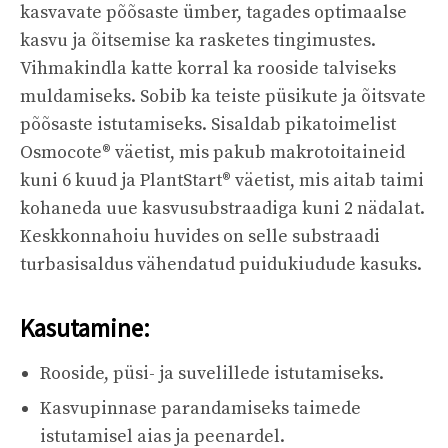
kasvavate põõsaste ümber, tagades optimaalse
kasvu ja õitsemise ka rasketes tingimustes.
Vihmakindla katte korral ka rooside talviseks
muldamiseks. Sobib ka teiste püsikute ja õitsvate
põõsaste istutamiseks. Sisaldab pikatoimelist
Osmocote® väetist, mis pakub makrotoitaineid
kuni 6 kuud ja PlantStart® väetist, mis aitab taimi
kohaneda uue kasvusubstraadiga kuni 2 nädalat.
Keskkonnahoiu huvides on selle substraadi
turbasisaldus vähendatud puidukiudude kasuks.
Kasutamine:
Rooside, püsi- ja suvelillede istutamiseks.
Kasvupinnase parandamiseks taimede
istutamisel aias ja peenardel.