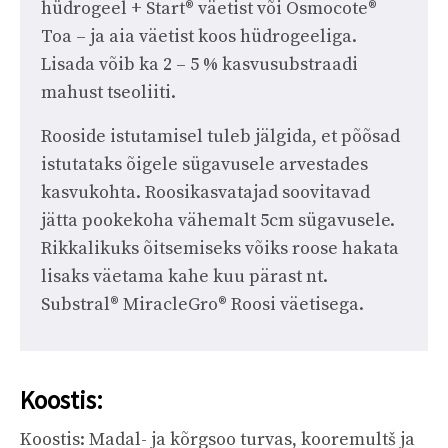
hüdrogeel + Start® väetist või Osmocote®
Toa – ja aia väetist koos hüdrogeeliga.
Lisada võib ka 2 – 5 % kasvusubstraadi
mahust tseoliiti.
Rooside istutamisel tuleb jälgida, et põõsad
istutataks õigele sügavusele arvestades
kasvukohta. Roosikasvatajad soovitavad
jätta pookekoha vähemalt 5cm sügavusele.
Rikkalikuks õitsemiseks võiks roose hakata
lisaks väetama kahe kuu pärast nt.
Substral® MiracleGro® Roosi väetisega.
Koostis:
Koostis: Madal- ja kõrgsoo turvas, kooremultš ja