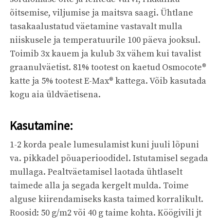
õitsemise, viljumise ja maitsva saagi. Ühtlane
tasakaalustatud väetamine vastavalt mulla
niiskusele ja temperatuurile 100 päeva jooksul.
Toimib 3x kauem ja kulub 3x vähem kui tavalist
graanulväetist. 81% tootest on kaetud Osmocote®
katte ja 5% tootest E-Max® kattega. Võib kasutada
kogu aia üldväetisena.
Kasutamine:
1-2 korda peale lumesulamist kuni juuli lõpuni
va. pikkadel põuaperioodidel. Istutamisel segada
mullaga. Pealtväetamisel laotada ühtlaselt
taimede alla ja segada kergelt mulda. Toime
alguse kiirendamiseks kasta taimed korralikult.
Roosid: 50 g/m2 või 40 g taime kohta. Köögivili jt