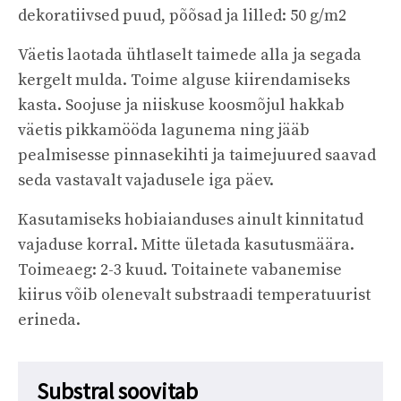
dekoratiivsed puud, põõsad ja lilled: 50 g/m2
Väetis laotada ühtlaselt taimede alla ja segada
kergelt mulda. Toime alguse kiirendamiseks
kasta. Soojuse ja niiskuse koosmõjul hakkab
väetis pikkamööda lagunema ning jääb
pealmisesse pinnasekihti ja taimejuured saavad
seda vastavalt vajadusele iga päev.
Kasutamiseks hobiaianduses ainult kinnitatud
vajaduse korral. Mitte ületada kasutusmäära.
Toimeaeg: 2-3 kuud. Toitainete vabanemise
kiirus võib olenevalt substraadi temperatuurist
erineda.
Substral soovitab