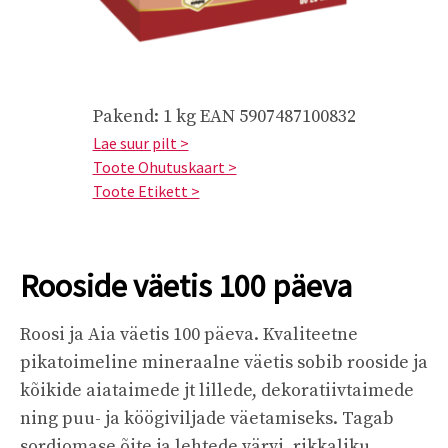
Pakend: 1 kg EAN 5907487100832
Lae suur pilt >
Toote Ohutuskaart >
Toote Etikett >
Rooside väetis 100 päeva
Roosi ja Aia väetis 100 päeva. Kvaliteetne
pikatoimeline mineraalne väetis sobib rooside ja
kõikide aiataimede jt lillede, dekoratiivtaimede
ning puu- ja köögiviljade väetamiseks. Tagab
sordiomase õite ja lehtede värvi, rikkaliku