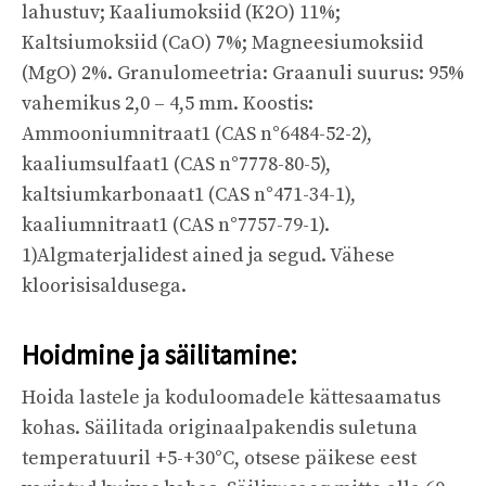
lahustuv; Kaaliumoksiid (K2O) 11%;
Kaltsiumoksiid (CaO) 7%; Magneesiumoksiid
(MgO) 2%. Granulomeetria: Graanuli suurus: 95%
vahemikus 2,0 – 4,5 mm. Koostis:
Ammooniumnitraat1 (CAS n°6484-52-2),
kaaliumsulfaat1 (CAS n°7778-80-5),
kaltsiumkarbonaat1 (CAS n°471-34-1),
kaaliumnitraat1 (CAS n°7757-79-1).
1)Algmaterjalidest ained ja segud. Vähese
kloorisisaldusega.
Hoidmine ja säilitamine:
Hoida lastele ja koduloomadele kättesaamatus
kohas. Säilitada originaalpakendis suletuna
temperatuuril +5-+30°C, otsese päikese eest