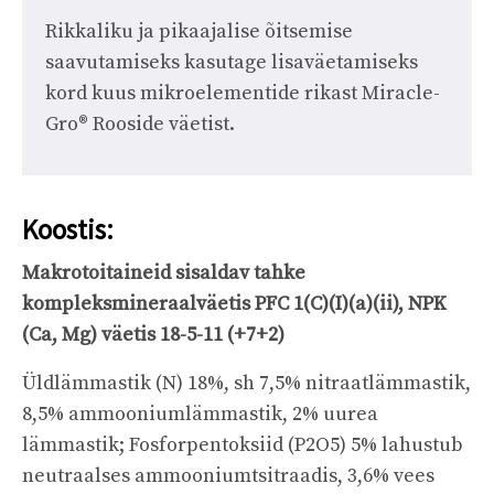
Rikkaliku ja pikaajalise õitsemise
saavutamiseks kasutage lisaväetamiseks
kord kuus mikroelementide rikast Miracle-
Gro® Rooside väetist.
Koostis:
Makrotoitaineid sisaldav tahke
kompleksmineraalväetis PFC 1(C)(I)(a)(ii), NPK
(Ca, Mg) väetis 18-5-11 (+7+2)
Üldlämmastik (N) 18%, sh 7,5% nitraatlämmastik,
8,5% ammooniumlämmastik, 2% uurea
lämmastik; Fosforpentoksiid (P2O5) 5% lahustub
neutraalses ammooniumtsitraadis, 3,6% vees