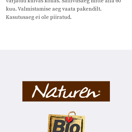
varjatud kuivas kohas. Säilivusaeg mitte alla 60
kuu. Valmistamise aeg vaata pakendilt.
Kasutusaeg ei ole piiratud.