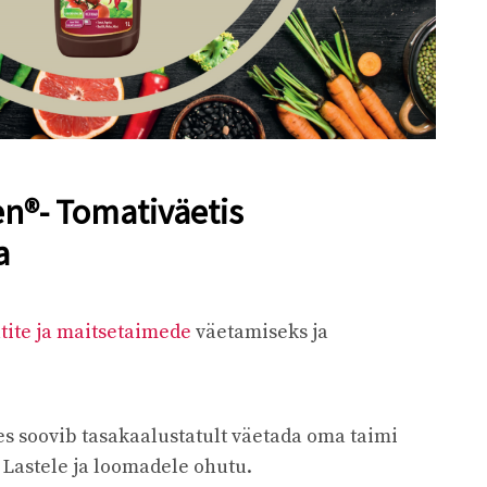
en®- Tomativäetis
a
tite ja maitsetaimede
väetamiseks ja
s soovib tasakaalustatult väetada oma taimi
. Lastele ja loomadele oh
utu.