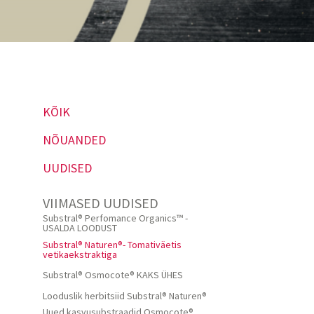
KÕIK
NÕUANDED
UUDISED
VIIMASED UUDISED
Substral® Perfomance Organics™ -
USALDA LOODUST
Substral® Naturen®- Tomativäetis
vetikaekstraktiga
Substral® Osmocote® KAKS ÜHES
Looduslik herbitsiid Substral® Naturen®
Uued kasvusubstraadid Osmocote®