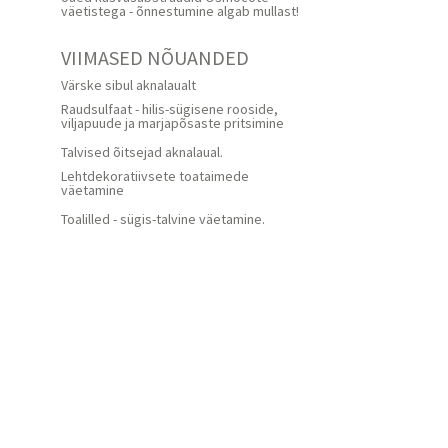
väetistega - õnnestumine algab mullast!
VIIMASED NÕUANDED
Värske sibul aknalaualt
Raudsulfaat - hilis-sügisene rooside,
viljapuude ja marjapõsaste pritsimine
Talvised õitsejad aknalaual.
Lehtdekoratiivsete toataimede
väetamine
Toalilled - sügis-talvine väetamine.